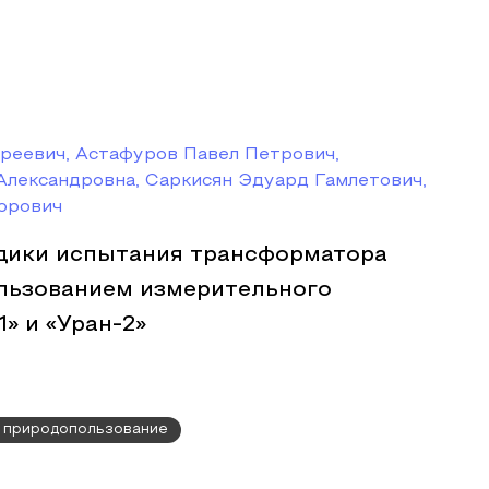
реевич, Астафуров Павел Петрович,
Александровна, Саркисян Эдуард Гамлетович,
орович
дики испытания трансформатора
ользованием измерительного
» и «Уран-2»
, природопользование