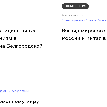
Политология
Автор статьи
Слесарева Ольга Але
муниципальных
Взгляд мирового
ниям в
России и Китая в
на Белгородской
тдин Омарович
ременному миру