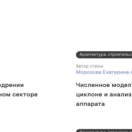
Архитектура, строительс
Автор статьи
Морозова Екатерина 
едрении
Численное модел
ном секторе
циклоне и анали
аппарата