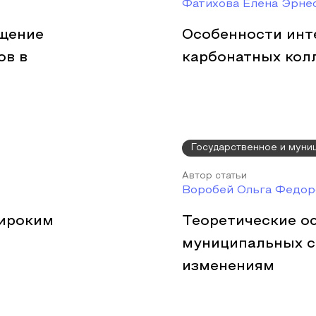
Фатихова Елена Эрне
ащение
Особенности инт
ов в
карбонатных кол
Государственное и муни
Автор статьи
Воробей Ольга Федор
ироким
Теоретические о
муниципальных 
изменениям