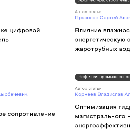
Архитектура, строительс
Автор статьи
Прасолов Сергей Але
чке цифровой
Влияние влажност
ель
энергетическую 
жаротрубных вод
Нефтяная промышленно
Автор статьи
дырбечевич,
Корнеев Владислав А
Оптимизация гид
вое сопротивление
магистрального 
энергоэффективн