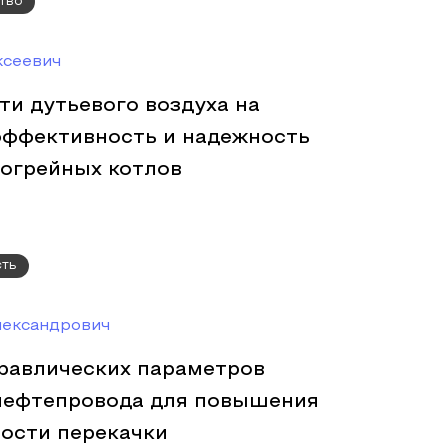
тво
ксеевич
и дутьевого воздуха на
эффективность и надежность
огрейных котлов
сть
лександрович
равлических параметров
нефтепровода для повышения
ости перекачки