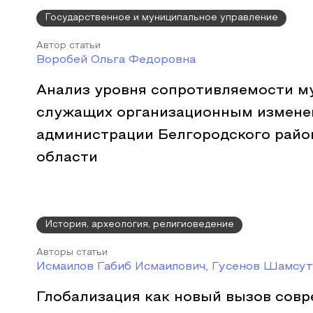
Государственное и муниципальное управление
Автор статьи
Воробей Ольга Федоровна
Анализ уровня сопротивляемости 
служащих организационным измене
администрации Белгородского райо
области
История, археология, религиоведение
Авторы статьи
Исмаилов Габиб Исмаилович, Гусенов Шамсу
Глобализация как новый вызов сов