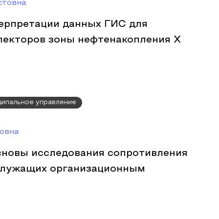
стовна
ерпретации данных ГИС для
лекторов зоны нефтенакопления Х
ципальное управление
овна
сновы исследования сопротивления
служащих организационным