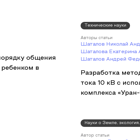
Технические науки
Авторы статьи
Шаталов Николай Анд
Шаталова Екатерина 
порядку общения
Шаталов Андрей Фед
 ребенком в
Разработка мето
тока 10 кВ с исп
комплекса «Уран-1
Науки о Земле, экология
Автор статьи