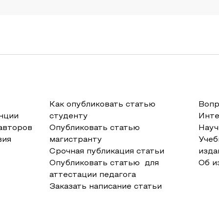
Как опубликовать статью
Вопр
нции
студенту
Инт
авторов
Опубликовать статью
Науч
вия
магистранту
Учеб
Срочная публикация статьи
изда
Опубликовать статью для
Об и
аттестации педагога
Заказать написание статьи