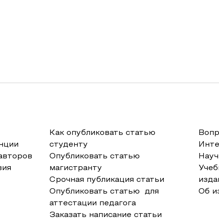
Как опубликовать статью
Вопр
нции
студенту
Инт
авторов
Опубликовать статью
Науч
вия
магистранту
Учеб
Срочная публикация статьи
изда
Опубликовать статью для
Об и
аттестации педагога
Заказать написание статьи