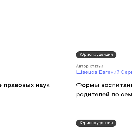
Юриспруденция
Автор статьи
Швецов Евгений Сер
е правовых наук
Формы воспитани
родителей по се
Юриспруденция