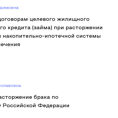
адимовна
 договорам целевого жилищного
го кредита (займа) при расторжении
м накопительно-ипотечной системы
печения
еславовна
асторжение брака по
у Российской Федерации