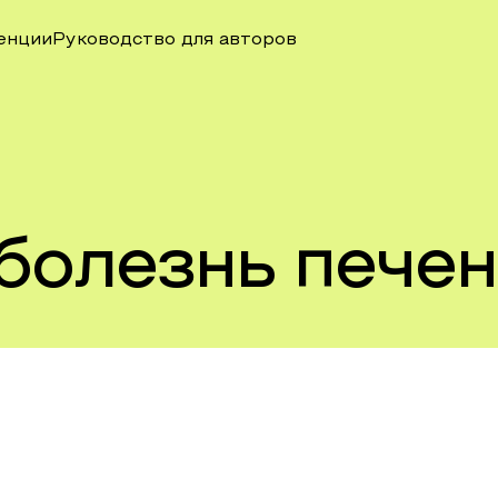
енции
Руководство для авторов
болезнь пече