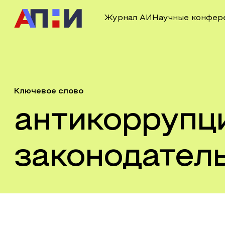
Журнал АИ
Научные конфер
Ключевое слово
антикоррупц
законодател