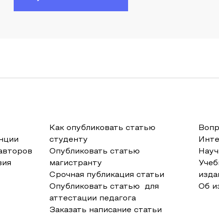
Как опубликовать статью
Вопр
нции
студенту
Инт
авторов
Опубликовать статью
Науч
вия
магистранту
Учеб
Срочная публикация статьи
изда
Опубликовать статью для
Об и
аттестации педагога
Заказать написание статьи