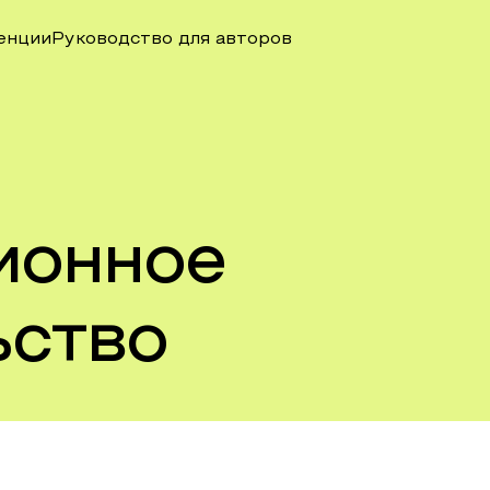
енции
Руководство для авторов
ионное
ьство