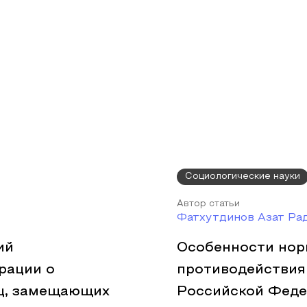
Социологические науки
Автор статьи
Фатхутдинов Азат Ра
ий
Особенности нор
рации о
противодействия
иц, замещающих
Российской Фед