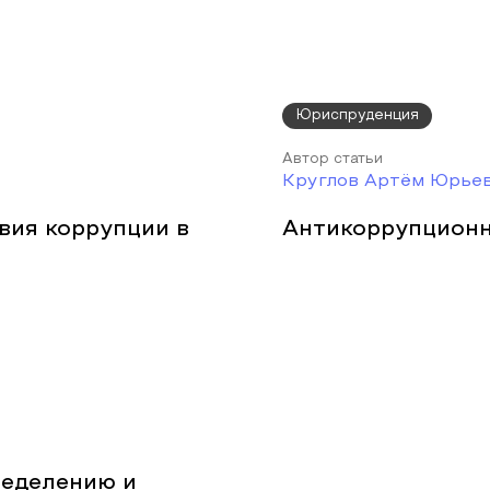
Юриспруденция
Автор статьи
Круглов Артём Юрье
ия коррупции в
Антикоррупцион
ределению и