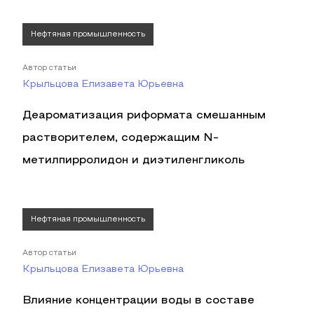
Нефтяная промышленность
Автор статьи
Крыльцова Елизавета Юрьевна
Деароматизация риформата смешанным
растворителем, содержащим N-
метилпирролидон и диэтиленгликоль
Нефтяная промышленность
Автор статьи
Крыльцова Елизавета Юрьевна
Влияние концентрации воды в составе