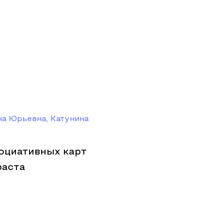
а Юрьевна, Катунина
оциативных карт
раста