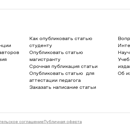
Как опубликовать статью
Вопр
нции
студенту
Инт
авторов
Опубликовать статью
Науч
вия
магистранту
Учеб
Срочная публикация статьи
изда
Опубликовать статью для
Об и
аттестации педагога
Заказать написание статьи
тельское соглашение
Публичная оферта