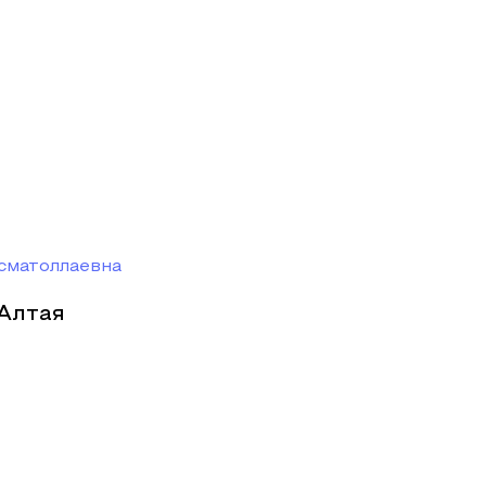
сматоллаевна
Алтая