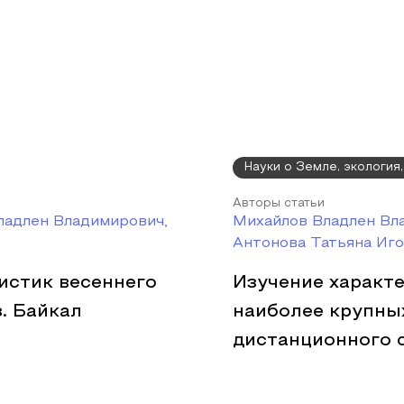
Науки о Земле, экология
Авторы статьи
ладлен Владимирович,
Михайлов Владлен Вл
Антонова Татьяна Иг
истик весеннего
Изучение характе
. Байкал
наиболее крупных
дистанционного 