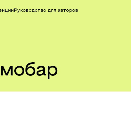
енции
Руководство для авторов
рмобар