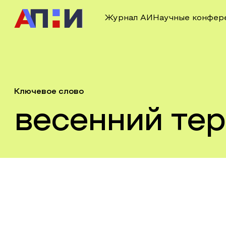
Журнал АИ
Научные конфер
Ключевое слово
весенний те