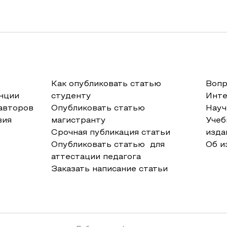
Как опубликовать статью
Вопр
нции
студенту
Инт
авторов
Опубликовать статью
Науч
вия
магистранту
Учеб
Срочная публикация статьи
изда
Опубликовать статью для
Об и
аттестации педагога
Заказать написание статьи