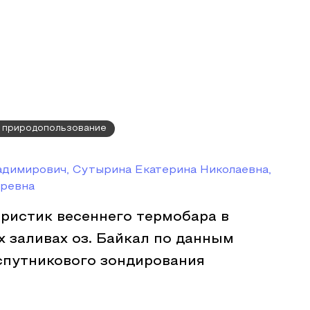
, природопользование
адимирович, Сутырина Екатерина Николаевна,
оревна
ристик весеннего термобара в
 заливах оз. Байкал по данным
спутникового зондирования