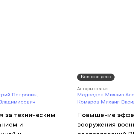
Военное дело
Авторы статьи
трий Петрович,
Медведев Михаил Але
 Владимирович
Комаров Михаил Васил
 за техническим
Повышение эффек
анием и
вооружения воен