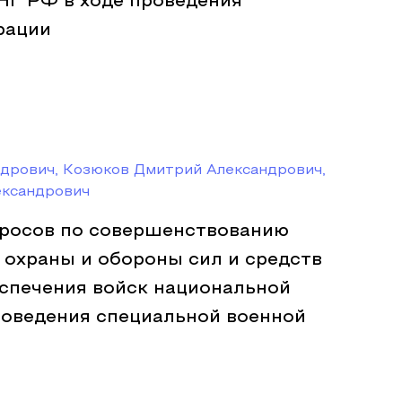
НГ РФ в ходе проведения
рации
дрович, Козюков Дмитрий Александрович,
ксандрович
росов по совершенствованию
 охраны и обороны сил и средств
еспечения войск национальной
роведения специальной военной