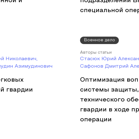
нной и
подразделений В
специальной опе
Военное дело
Авторы статьи
й Николаевич,
Стасюк Юрий Алексан
мудин Азимудинович
Сафонов Дмитрий Але
егковых
Оптимизация воп
й гвардии
системы защиты,
технического об
гвардии в ходе п
операции