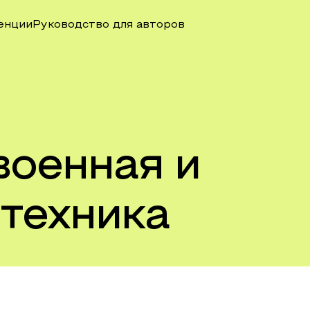
енции
Руководство для авторов
военная и
техника