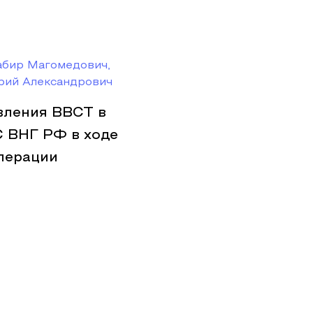
бир Магомедович,
рий Александрович
вления ВВСТ в
С ВНГ РФ в ходе
перации