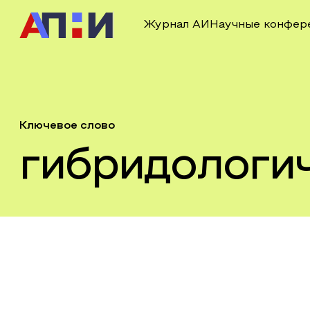
Журнал АИ
Научные конфер
Ключевое слово
гибридологи