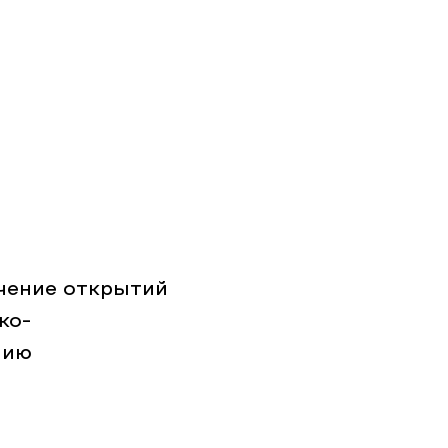
чение открытий
ко-
мию