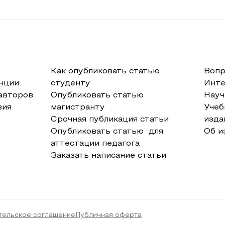
Как опубликовать статью
Вопр
нции
студенту
Инт
авторов
Опубликовать статью
Науч
вия
магистранту
Учеб
Срочная публикация статьи
изда
Опубликовать статью для
Об и
аттестации педагога
Заказать написание статьи
тельское соглашение
Публичная оферта