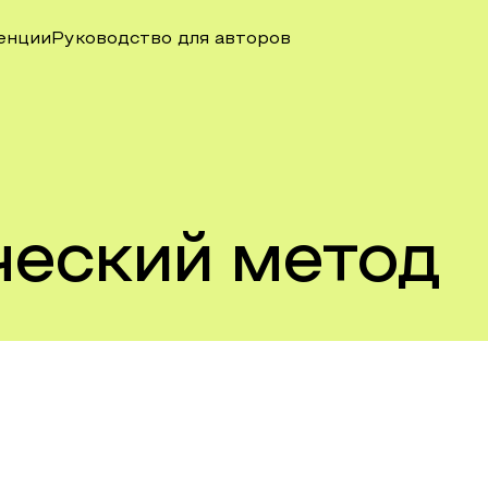
енции
Руководство для авторов
ческий метод