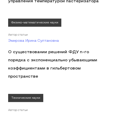
управления температурой пастеризатора
Физико-математические науки
Автор статьи
Эмирова Ирина Султановна
О существовании решений ФДУ n-го
порядка с экспоненциально убывающими
коэффициентами в гильбертовом
пространстве
Технические науки
Автор статьи