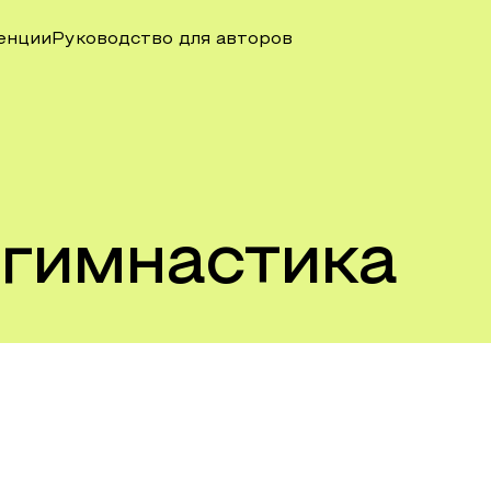
енции
Руководство для авторов
 гимнастика