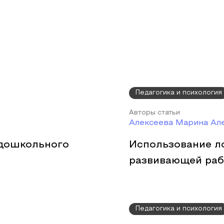
Педагогика и психология
Авторы статьи
Алексеева Марина Але
 дошкольного
Использование л
развивающей раб
Педагогика и психология