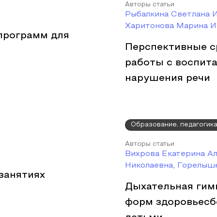
Авторы статьи
Рыбалкина Светлана И
Харитонова Марина И
программ для
Перспективные с
работы с воспит
нарушения речи
Образование, педагогик
Авторы статьи
Вихрова Екатерина А
Николаевна, Горелыш
занятиях
Дыхательная гимн
форм здоровьесб