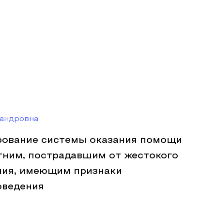
сандровна
рование системы оказания помощи
ним, пострадавшим от жестокого
лия, имеющим признаки
оведения