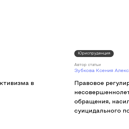
Юриспруденция
Автор статьи
Зубкова Ксения Алек
ктивизма в
Правовое регули
несовершеннолет
обращения, наси
суицидального п