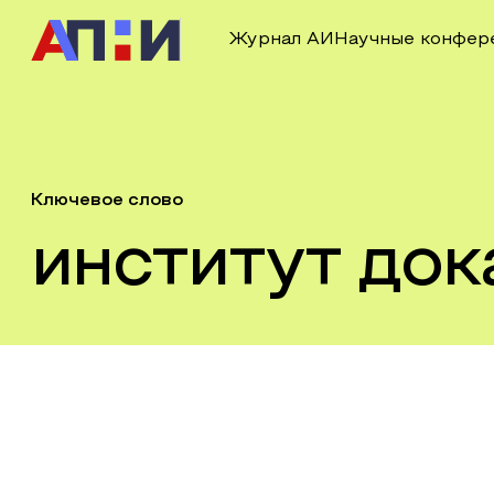
Журнал АИ
Научные конфер
Ключевое слово
институт док