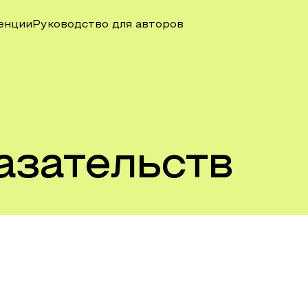
енции
Руководство для авторов
азательств