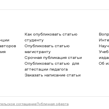
Как опубликовать статью
Вопр
нции
студенту
Инт
авторов
Опубликовать статью
Науч
вия
магистранту
Учеб
Срочная публикация статьи
изда
Опубликовать статью для
Об и
аттестации педагога
Заказать написание статьи
тельское соглашение
Публичная оферта