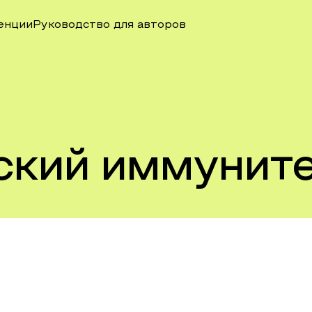
енции
Руководство для авторов
ский иммунит