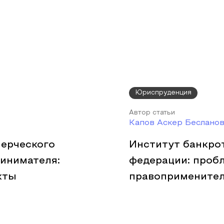
Юриспруденция
Автор статьи
Капов Аскер Беслано
ерческого
Институт банкрот
инимателя:
федерации: проб
кты
правоприменител