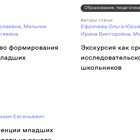
Образование, педагогик
Авторы статьи
олаевна, Мельник
Ефричева Ольга Юрье
ргеевна
Ирина Викторовна, М
тво формирования
Экскурсия как с
младших
исследовательск
школьников
хаил Евгеньевич
тенции младших