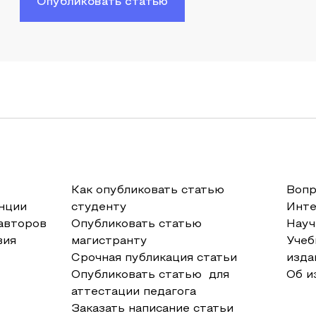
Опубликовать статью
Как опубликовать статью
Вопр
нции
студенту
Инт
авторов
Опубликовать статью
Науч
вия
магистранту
Учеб
Срочная публикация статьи
изда
Опубликовать статью для
Об и
аттестации педагога
Заказать написание статьи