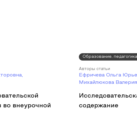
Образование, педагогик
Авторы статьи
торовна,
Ефричева Ольга Юрье
Михайлюкова Валерия
овательской
Исследовательска
 во внеурочной
содержание