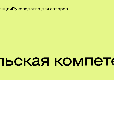
енции
Руководство для авторов
льская компет