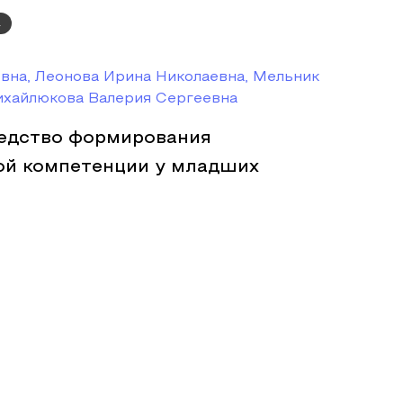
а
вна, Леонова Ирина Николаевна, Мельник
ихайлюкова Валерия Сергеевна
редство формирования
ой компетенции у младших