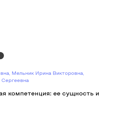
а
вна, Мельник Ирина Викторовна,
 Сергеевна
я компетенция: ее сущность и