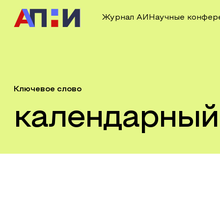
Журнал АИ
Научные конфер
Ключевое слово
календарный