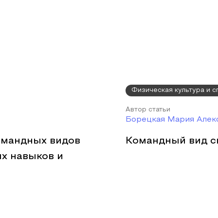
Физическая культура и с
Автор статьи
Борецкая Мария Алек
омандных видов
Командный вид сп
х навыков и