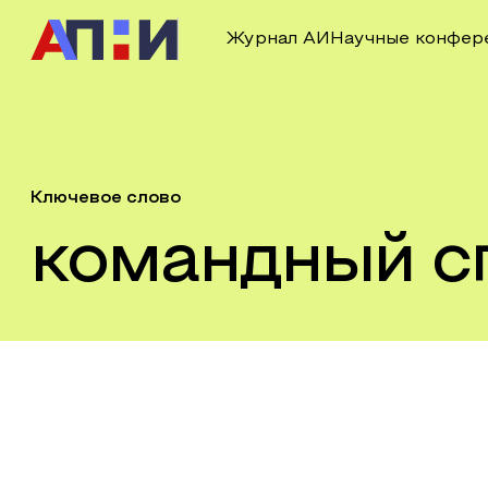
Журнал АИ
Научные конфер
Ключевое слово
командный с