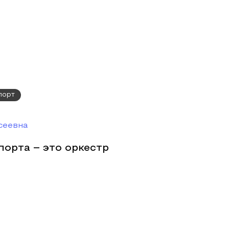
порт
сеевна
орта – это оркестр