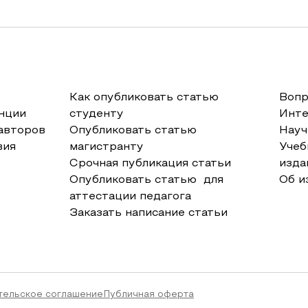
Как опубликовать статью
Вопр
нции
студенту
Инт
авторов
Опубликовать статью
Науч
вия
магистранту
Учеб
Срочная публикация статьи
изда
Опубликовать статью для
Об и
аттестации педагога
Заказать написание статьи
тельское соглашение
Публичная оферта