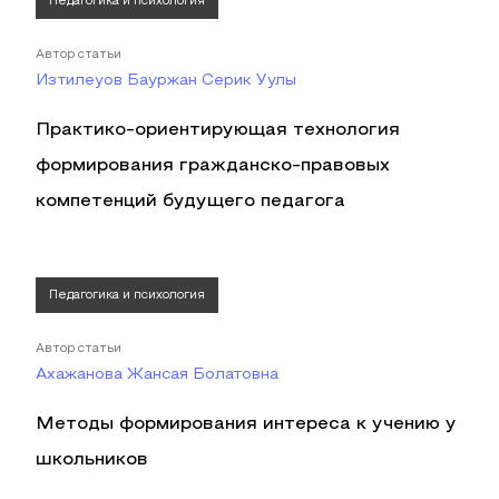
Педагогика и психология
Автор статьи
Изтилеуов Бауржан Серик Уулы
Практико-ориентирующая технология
формирования гражданско-правовых
компетенций будущего педагога
Педагогика и психология
Автор статьи
Ахажанова Жансая Болатовна
Методы формирования интереса к учению у
школьников