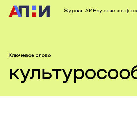
Журнал АИ
Научные конфер
Ключевое слово
культуросоо