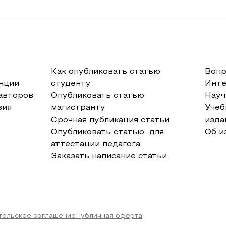
Как опубликовать статью
Вопр
нции
студенту
Инт
авторов
Опубликовать статью
Науч
вия
магистранту
Учеб
Срочная публикация статьи
изда
Опубликовать статью для
Об и
аттестации педагога
Заказать написание статьи
тельское соглашение
Публичная оферта