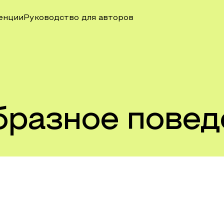
енции
Руководство для авторов
бразное повед