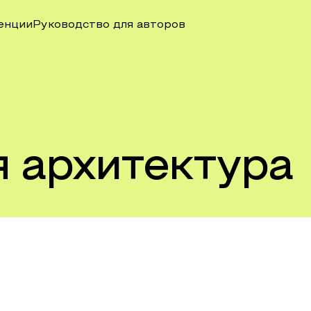
енции
Руководство для авторов
 архитектура