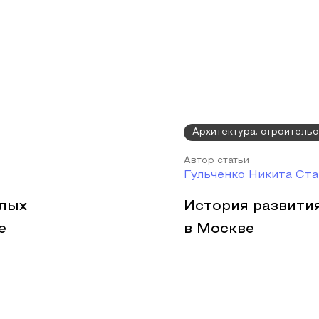
Архитектура, строительс
Автор статьи
Гульченко Никита Ста
лых
История развити
е
в Москве