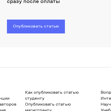
сразу после оплаты
Опубликовать статью
Как опубликовать статью
Вопр
нции
студенту
Инт
авторов
Опубликовать статью
Науч
вия
магистранту
Учеб