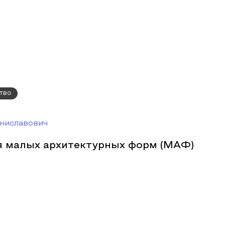
тво
ниславович
я малых архитектурных форм (МАФ)