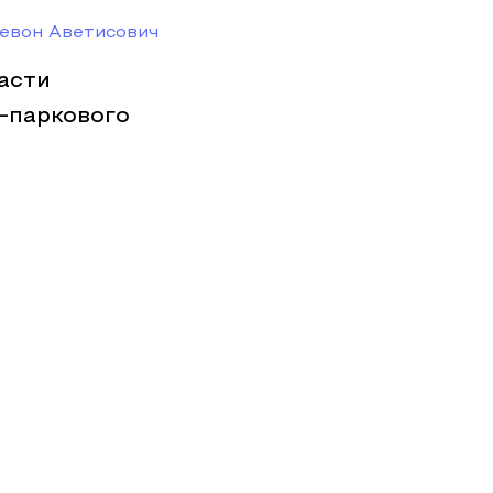
евон Аветисович
асти
-паркового