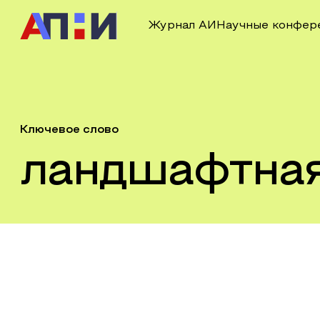
Журнал АИ
Научные конфер
Ключевое слово
ландшафтная