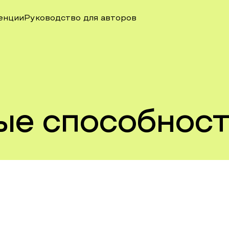
енции
Руководство для авторов
ые способнос