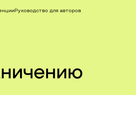
енции
Руководство для авторов
аничению