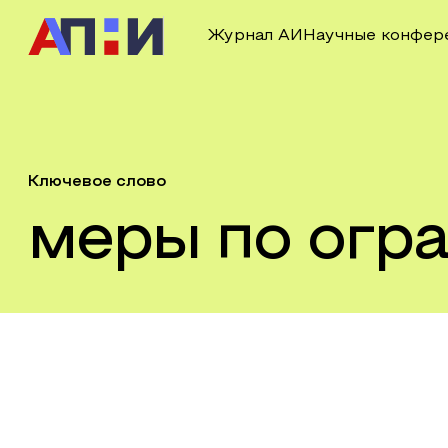
Журнал АИ
Научные конфер
Ключевое слово
меры по огр