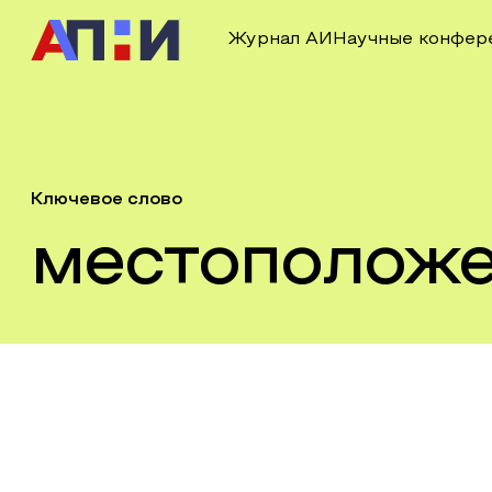
Журнал АИ
Научные конфер
Ключевое слово
местоположе