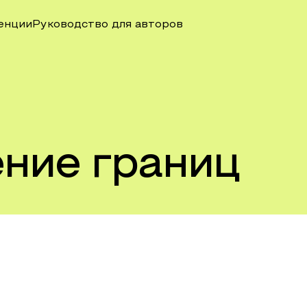
енции
Руководство для авторов
ние границ