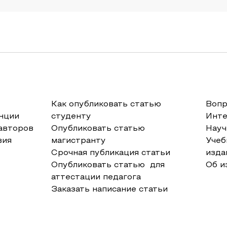
Как опубликовать статью
Вопр
нции
студенту
Инт
авторов
Опубликовать статью
Науч
вия
магистранту
Учеб
Срочная публикация статьи
изда
Опубликовать статью для
Об и
аттестации педагога
Заказать написание статьи