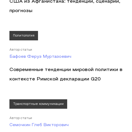
США из Афганистана: тенденции, сценарии,
прогнозы
Политология
Автор статьи
Бафоев Феруз Муртазоевич
Современные тенденции мировой политики в
контексте Римской декларации G20
Транспортные коммуникации
Автор статьи
Семочкин Глеб Викторович