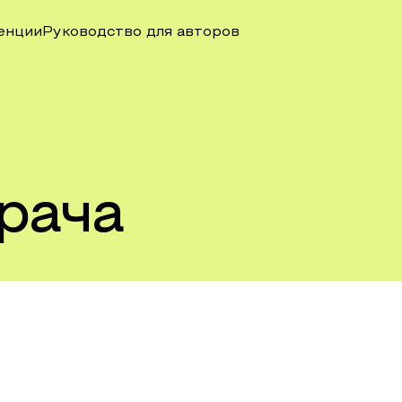
енции
Руководство для авторов
рача