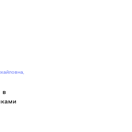
хайловна,
 в
иками