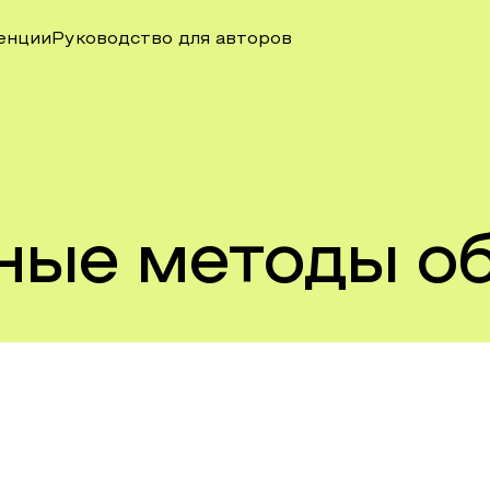
енции
Руководство для авторов
ные методы о