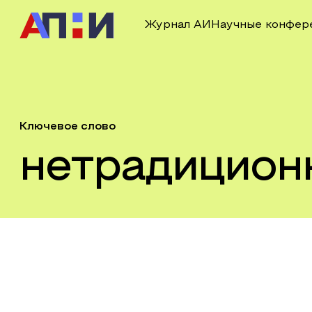
Журнал АИ
Научные конфер
Ключевое слово
нетрадицион