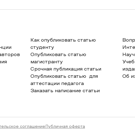
Как опубликовать статью
Вопр
нции
студенту
Инт
авторов
Опубликовать статью
Науч
вия
магистранту
Учеб
Срочная публикация статьи
изда
Опубликовать статью для
Об и
аттестации педагога
Заказать написание статьи
тельское соглашение
Публичная оферта