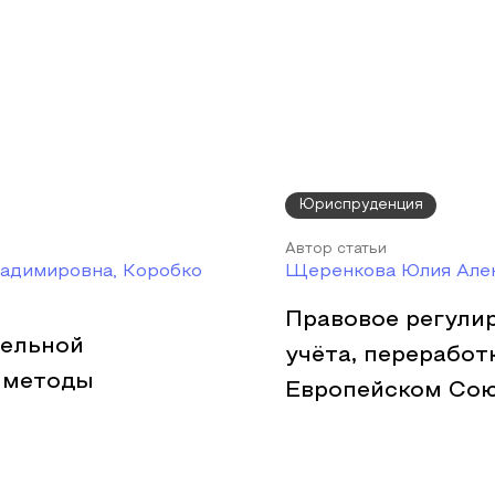
Юриспруденция
Автор статьи
ладимировна, Коробко
Щеренкова Юлия Але
Правовое регули
тельной
учёта, переработ
и методы
Европейском Со