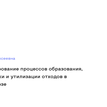
ксеевна
рование процессов образования,
ки и утилизации отходов в
юзе