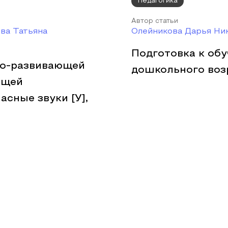
Педагогика
Автор статьи
ва Татьяна
Олейникова Дарья Ни
Подготовка к об
но-развивающей
дошкольного воз
ющей
асные звуки [У],