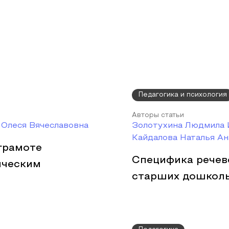
Педагогика и психология
Авторы статьи
 Олеся Вячеславовна
Золотухина Людмила 
Кайдалова Наталья Ан
грамоте
Специфика речев
ическим
старших дошколь