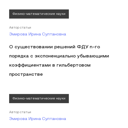
Физико-математические науки
Автор статьи
Эмирова Ирина Султановна
О существовании решений ФДУ n-го
порядка с экспоненциально убывающими
коэффициентами в гильбертовом
пространстве
Физико-математические науки
Автор статьи
Эмирова Ирина Султановна