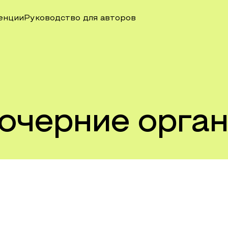
енции
Руководство для авторов
дочерние орга