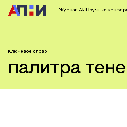
Журнал АИ
Научные конфер
Ключевое слово
палитра тене