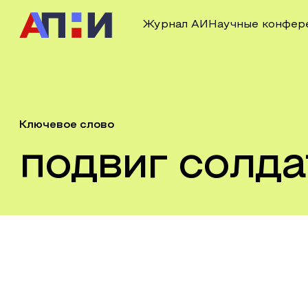
Журнал АИ
Научные конфер
Ключевое слово
подвиг солда