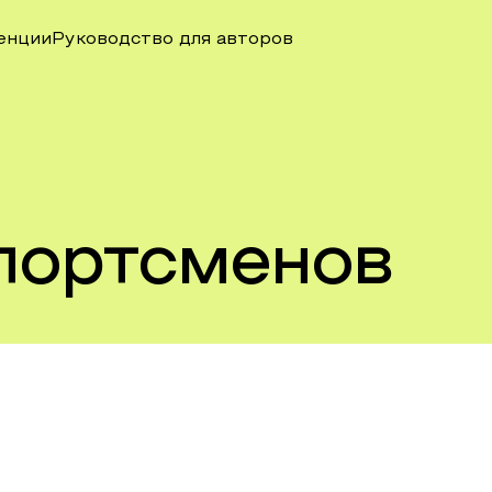
енции
Руководство для авторов
портсменов