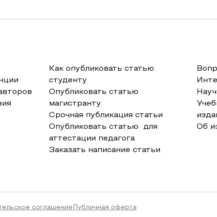
Как опубликовать статью
Вопр
нции
студенту
Инт
авторов
Опубликовать статью
Науч
вия
магистранту
Учеб
Срочная публикация статьи
изда
Опубликовать статью для
Об и
аттестации педагога
Заказать написание статьи
тельское соглашение
Публичная оферта