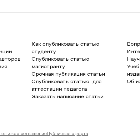
Как опубликовать статью
Вопр
нции
студенту
Инт
авторов
Опубликовать статью
Науч
вия
магистранту
Учеб
Срочная публикация статьи
изда
Опубликовать статью для
Об и
аттестации педагога
Заказать написание статьи
тельское соглашение
Публичная оферта