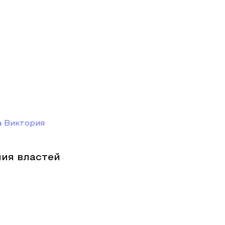
а Виктория
ния властей