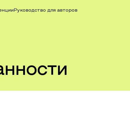
енции
Руководство для авторов
анности