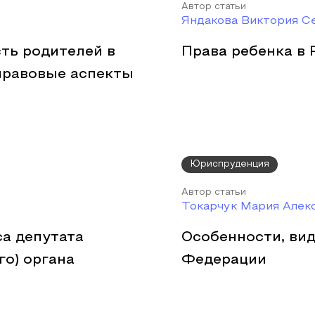
Автор статьи
Яндакова Виктория С
сть родителей в
Права ребенка в
правовые аспекты
Юриспруденция
Автор статьи
Токарчук Мария Алек
а депутата
Особенности, ви
го) органа
Федерации