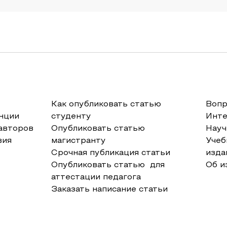
Как опубликовать статью
Вопр
нции
студенту
Инт
авторов
Опубликовать статью
Науч
вия
магистранту
Учеб
Срочная публикация статьи
изда
Опубликовать статью для
Об и
аттестации педагога
Заказать написание статьи