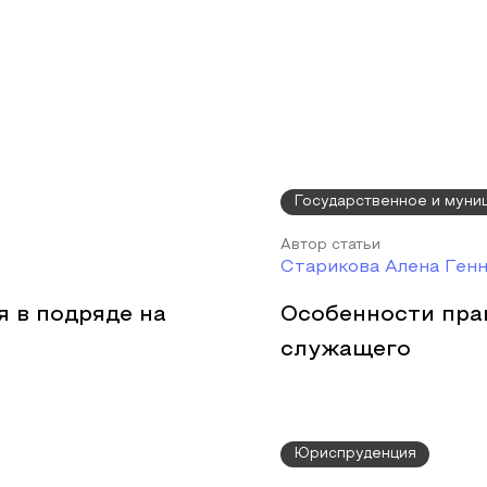
Государственное и муни
Автор статьи
Старикова Алена Ген
 в подряде на
Особенности пра
служащего
Юриспруденция