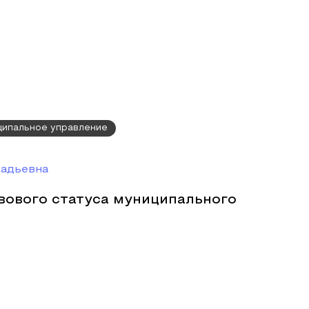
ципальное управление
надьевна
вового статуса муниципального