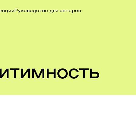
енции
Руководство для авторов
гитимность