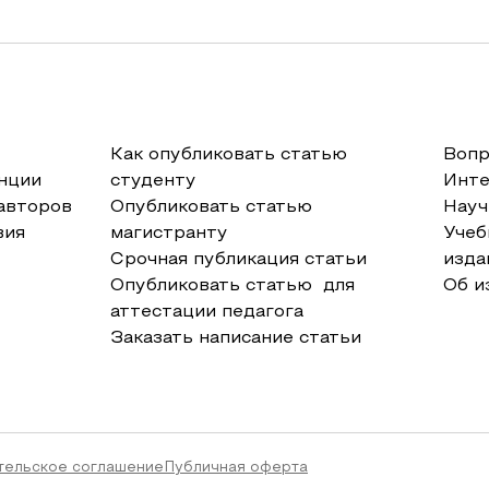
Как опубликовать статью
Вопр
нции
студенту
Инт
авторов
Опубликовать статью
Науч
вия
магистранту
Учеб
Срочная публикация статьи
изда
Опубликовать статью для
Об и
аттестации педагога
Заказать написание статьи
тельское соглашение
Публичная оферта