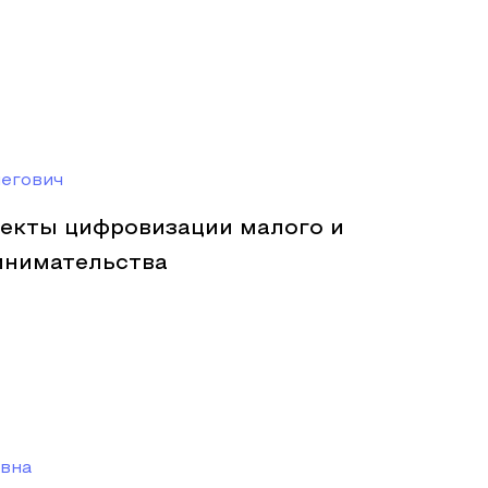
егович
екты цифровизации малого и
инимательства
овна