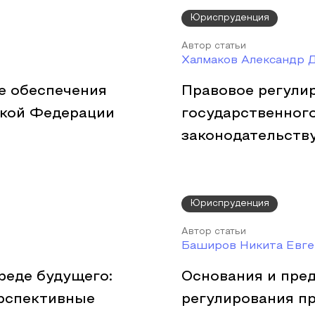
Юриспруденция
Автор статьи
Халмаков Александр 
е обеспечения
Правовое регули
ской Федерации
государственног
законодательств
Юриспруденция
Автор статьи
Баширов Никита Евге
реде будущего:
Основания и пре
ерспективные
регулирования п