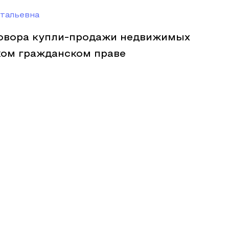
итальевна
овора купли-продажи недвижимых
ком гражданском праве