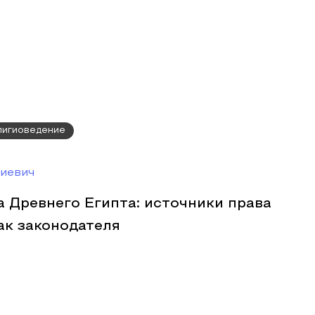
елигиоведение
иевич
 Древнего Египта: источники права
ак законодателя