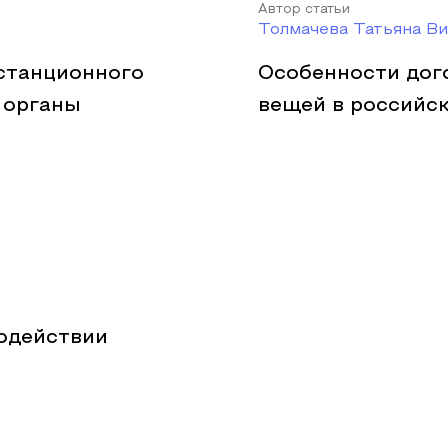
Автор статьи
Толмачева Татьяна В
станционного
Особенности дог
 органы
вещей в российс
одействии