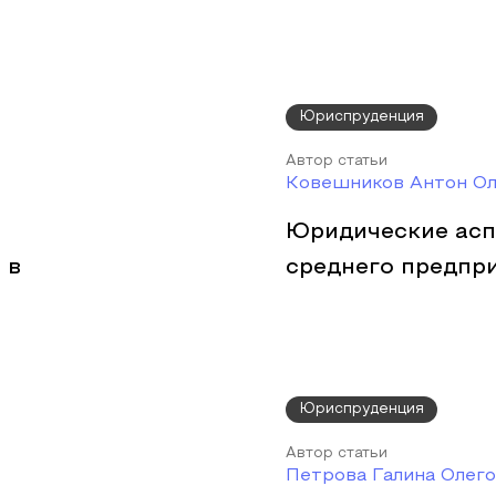
Юриспруденция
Автор статьи
Ковешников Антон Ол
Юридические асп
 в
среднего предпр
Юриспруденция
Автор статьи
Петрова Галина Олег