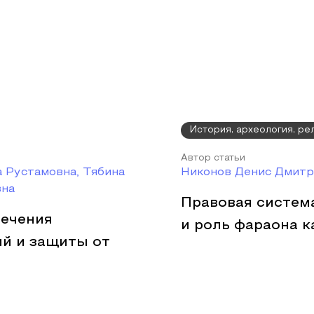
История, археология, р
Автор статьи
 Рустамовна, Тябина
Никонов Денис Дмитр
вна
Правовая система
печения
и роль фараона к
й и защиты от