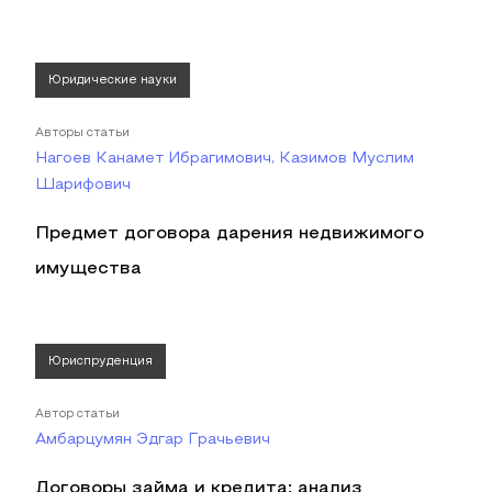
Юридические науки
Авторы статьи
Нагоев Канамет Ибрагимович, Казимов Муслим
Шарифович
Предмет договора дарения недвижимого
имущества
Юриспруденция
Автор статьи
Амбарцумян Эдгар Грачьевич
Договоры займа и кредита: анализ