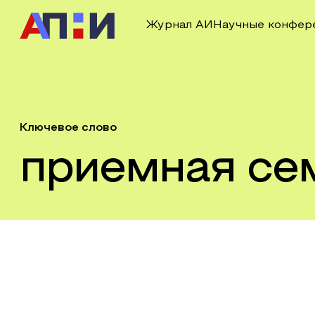
Журнал АИ
Научные конфер
Ключевое слово
приемная се