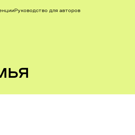
енции
Руководство для авторов
мья