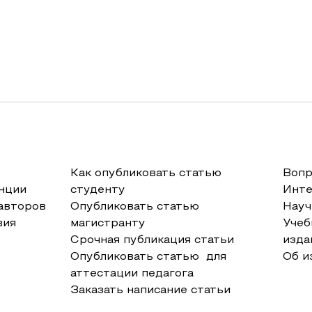
Как опубликовать статью
Вопр
нции
студенту
Инт
авторов
Опубликовать статью
Науч
вия
магистранту
Учеб
Срочная публикация статьи
изда
Опубликовать статью для
Об и
аттестации педагога
Заказать написание статьи