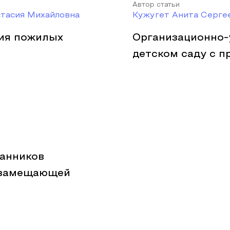
Автор статьи
стасия Михайловна
Кужугет Анита Серге
ия пожилых
Организационно-
детском саду с 
танников
в замещающей