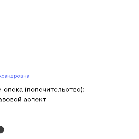
ксандровна
 опека (попечительство):
авовой аспект
а