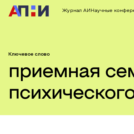
Журнал АИ
Научные конфер
Ключевое слово
приемная се
психического