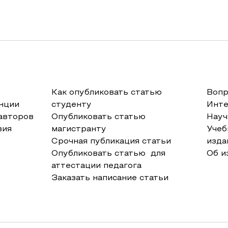
Как опубликовать статью
Вопр
нции
студенту
Инт
авторов
Опубликовать статью
Науч
вия
магистранту
Учеб
Срочная публикация статьи
изда
Опубликовать статью для
Об и
аттестации педагога
Заказать написание статьи