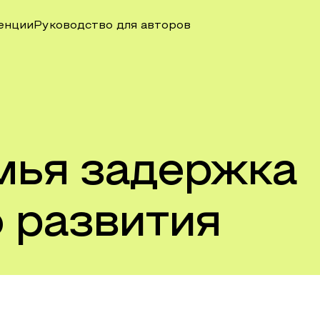
енции
Руководство для авторов
мья задержка
 развития