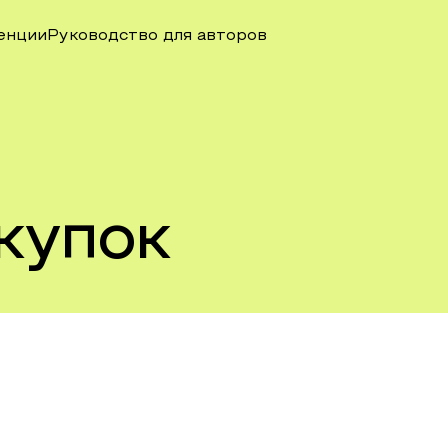
енции
Руководство для авторов
купок