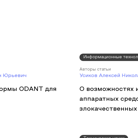
Информационные технол
Авторы статьи
н Юрьевич
Усиков Алексей Никол
формы ODANT для
О возможностях 
и
аппаратных сред
злокачественных