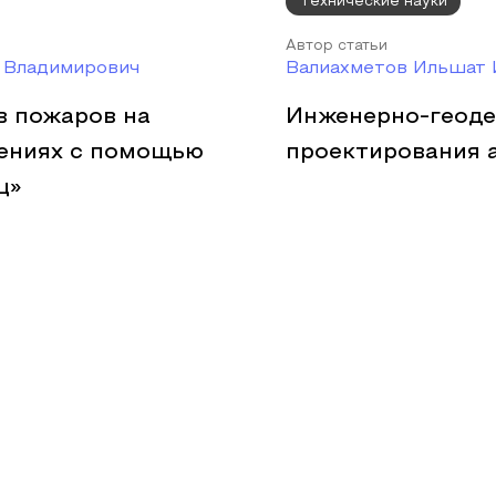
Технические науки
Автор статьи
й Владимирович
Валиахметов Ильшат 
в пожаров на
Инженерно-геоде
ениях с помощью
проектирования 
ц»