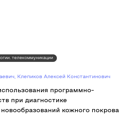
огии, телекоммуникации
аевич, Клепиков Алексей Константинович
использования программно-
ств при диагностике
 новообразований кожного покрова