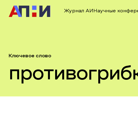
Журнал АИ
Научные конфер
Ключевое слово
противогриб