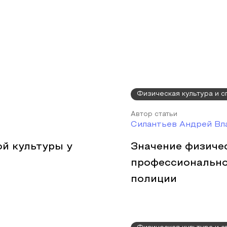
Физическая культура и с
Автор статьи
Силантьев Андрей Вл
й культуры у
Значение физиче
профессионально
полиции