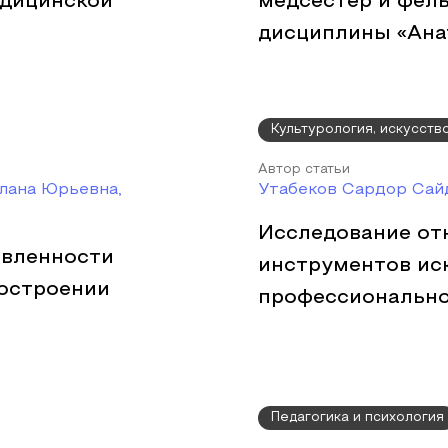
едицинской
медсестер и фел
дисциплины «Ана
Культурология, искусств
Автор статьи
лана Юрьевна,
Утабеков Сардор Сай
Исследование от
авленности
инструментов ис
построении
профессионально
Педагогика и психология