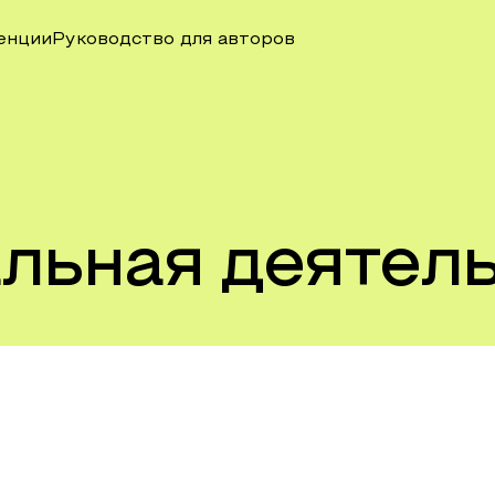
енции
Руководство для авторов
льная деятел