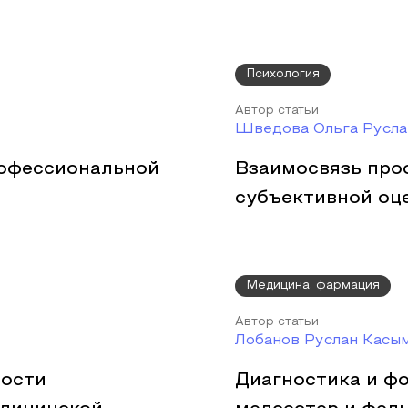
Психология
Автор статьи
Шведова Ольга Русла
рофессиональной
Взаимосвязь про
субъективной оц
Медицина, фармация
Автор статьи
Лобанов Руслан Касы
ности
Диагностика и ф