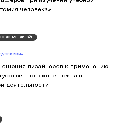
ьдшеров при изучении учебной
томия человека»
оведение, дизайн
дуллаевич
ношения дизайнеров к применению
кусственного интеллекта в
й деятельности