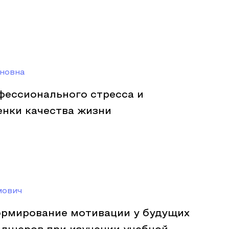
новна
фессионального стресса и
енки качества жизни
мович
ормирование мотивации у будущих