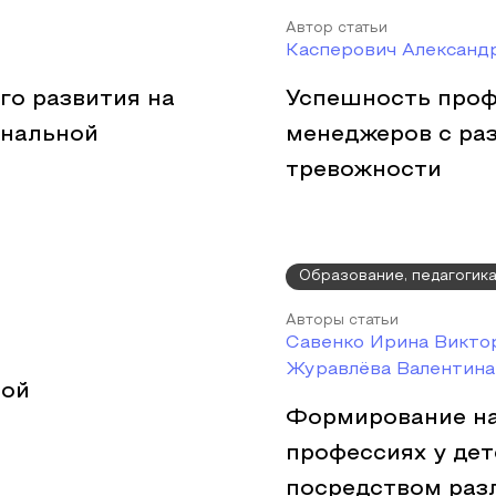
Автор статьи
Касперович Александ
го развития на
Успешность проф
ональной
менеджеров с ра
тревожности
Образование, педагогик
Авторы статьи
Савенко Ирина Виктор
Журавлёва Валентина
ной
Формирование на
профессиях у де
посредством раз