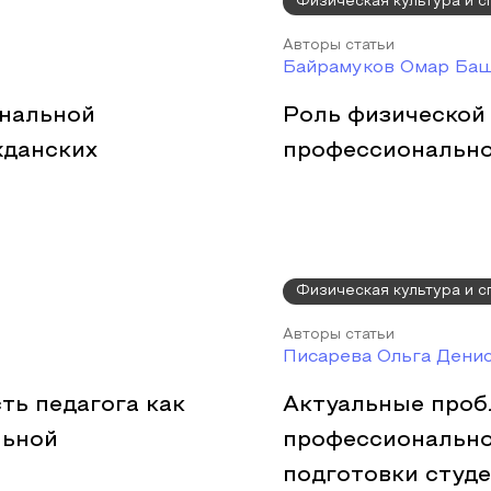
Физическая культура и с
Авторы статьи
Байрамуков Омар Баш
нальной
Роль физической
жданских
профессионально
Физическая культура и с
Авторы статьи
Писарева Ольга Дени
ть педагога как
Актуальные про
льной
профессионально
подготовки студ