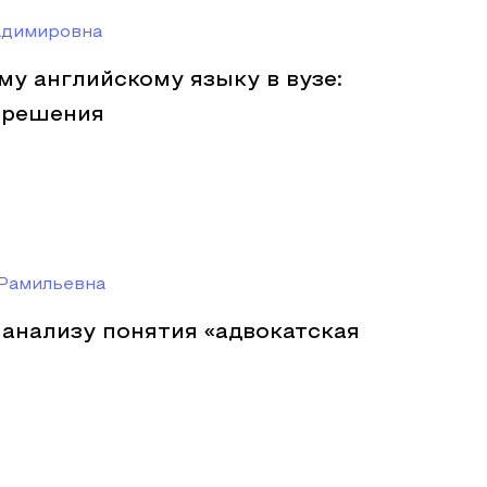
адимировна
у английскому языку в вузе:
 решения
Рамильевна
анализу понятия «адвокатская