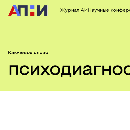
Журнал АИ
Научные конфер
Ключевое слово
психодиагно