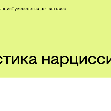
енции
Руководство для авторов
стика нарцисс