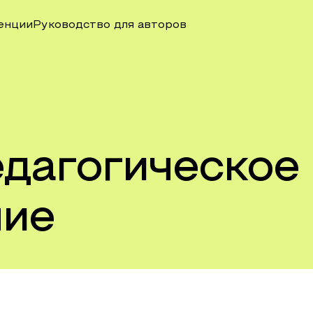
енции
Руководство для авторов
едагогическое
ние