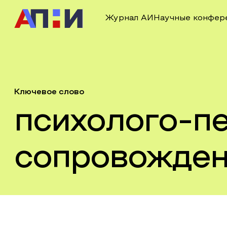
Журнал АИ
Научные конфер
Ключевое слово
психолого-п
сопровожде