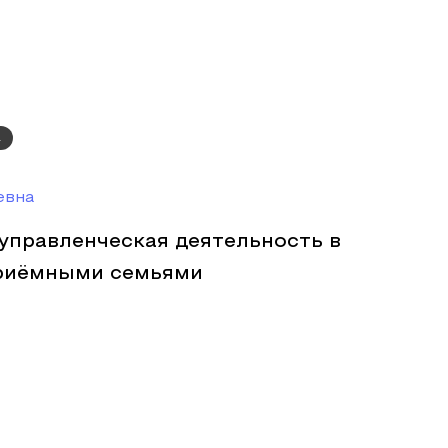
а
евна
управленческая деятельность в
приёмными семьями