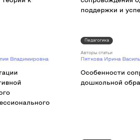
 теории к
сопровождения о
поддержки и усп
Педагогика
Авторы статьи
Юлия Владимировна
Пяткова Ирина Василь
тации
Особенности соп
тивной
дошкольной обра
ого
ессионального