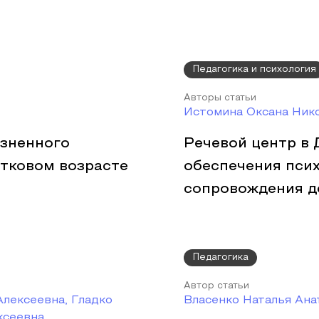
Педагогика и психология
Авторы статьи
Истомина Оксана Нико
зненного
Речевой центр в
тковом возрасте
обеспечения пси
сопровождения д
Педагогика
Автор статьи
лексеевна, Гладко
Власенко Наталья Ана
ксеевна