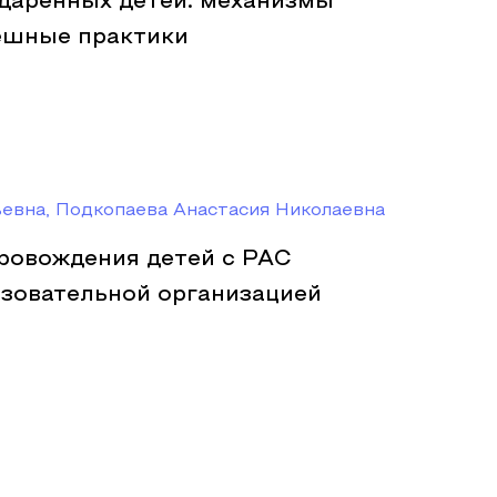
дарённых детей: механизмы
ешные практики
евна, Подкопаева Анастасия Николаевна
ровождения детей с РАС
зовательной организацией