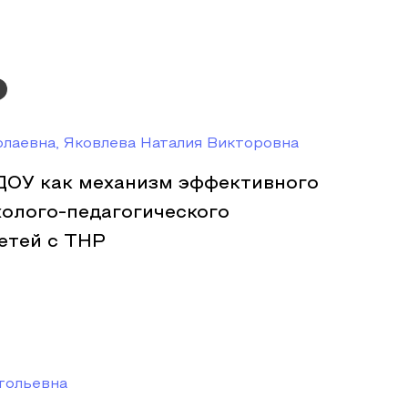
лаевна, Яковлева Наталия Викторовна
 ДОУ как механизм эффективного
холого-педагогического
етей с ТНР
тольевна