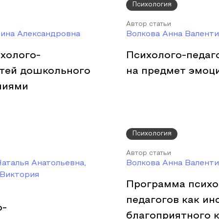
Психология
Автор статьи
рина Александровна
Волкова Анна Валент
холого-
Психолого-педаг
тей дошкольного
на предмет эмоц
ниями
Психология
Автор статьи
аталья Анатольевна,
Волкова Анна Валент
 Виктория
Программа психо
педагогов как и
о-
благоприятного к