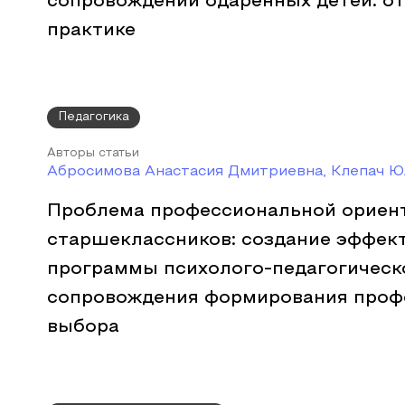
сопровождении одарённых детей: от
практике
Педагогика
Авторы статьи
Абросимова Анастасия Дмитриевна, Клепач 
Проблема профессиональной ориен
старшеклассников: создание эффек
программы психолого-педагогическ
сопровождения формирования проф
выбора