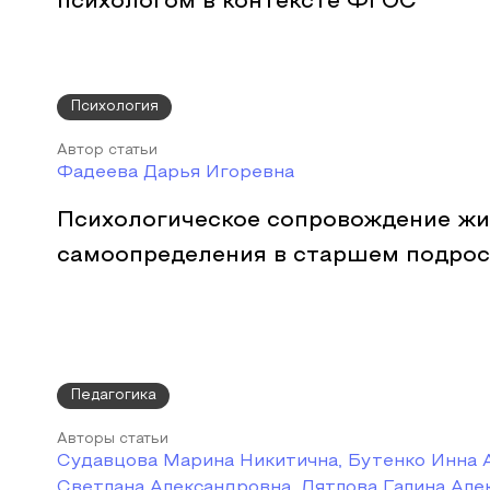
психологом в контексте ФГОС
Психология
Автор статьи
Фадеева Дарья Игоревна
Психологическое сопровождение жи
самоопределения в старшем подрос
Педагогика
Авторы статьи
Судавцова Марина Никитична, Бутенко Инна А
Светлана Александровна, Дятлова Галина Але