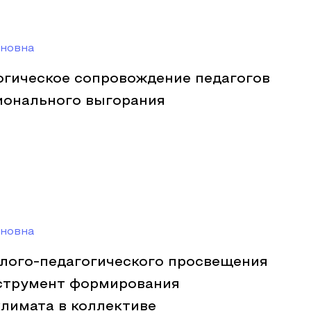
иновна
огическое сопровождение педагогов
ионального выгорания
иновна
лого-педагогического просвещения
нструмент формирования
лимата в коллективе