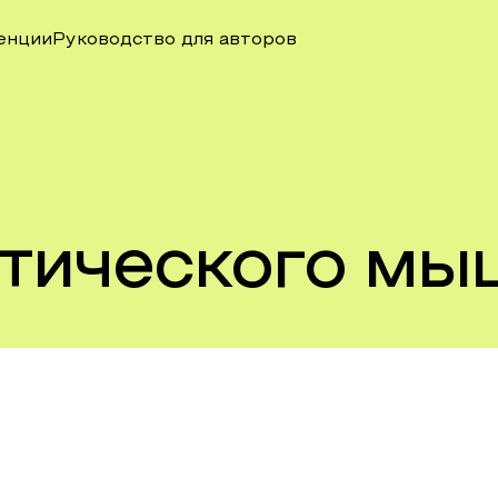
енции
Руководство для авторов
итического м